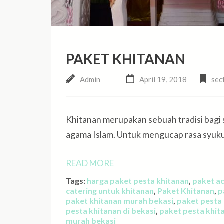
PAKET KHITANAN
Admin
April 19, 2018
sec
Khitanan merupakan sebuah tradisi bagi s
agama Islam. Untuk mengucap rasa syuku
READ MORE
Tags:
harga paket pesta khitanan
,
paket ac
catering untuk khitanan
,
Paket Khitanan
,
p
paket khitanan murah bekasi
,
paket pesta
pesta khitanan di bekasi
,
paket pesta khit
murah bekasi