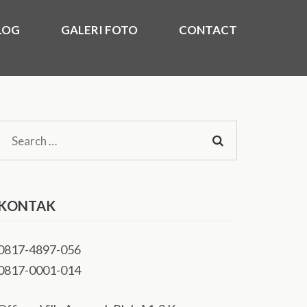
LOG
GALERI FOTO
CONTACT
)
kasi Utara, Timur, Barat, Murah 2020.
Search
for:
KONTAK
0817-4897-056
0817-0001-014