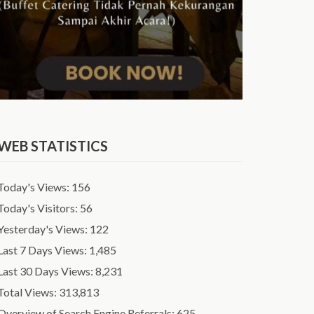
WEB STATISTICS
Today's Views:
156
Today's Visitors:
56
Yesterday's Views:
122
Last 7 Days Views:
1,485
Last 30 Days Views:
8,231
Total Views:
313,813
Overview of Search Engine Referrals:
625