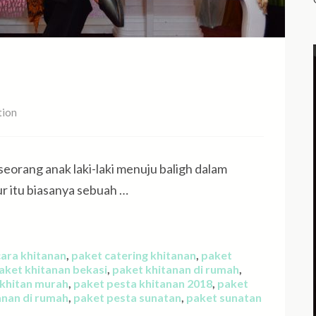
tion
eorang anak laki-laki menuju baligh dalam
r itu biasanya sebuah …
ara khitanan
,
paket catering khitanan
,
paket
aket khitanan bekasi
,
paket khitanan di rumah
,
 khitan murah
,
paket pesta khitanan 2018
,
paket
anan di rumah
,
paket pesta sunatan
,
paket sunatan